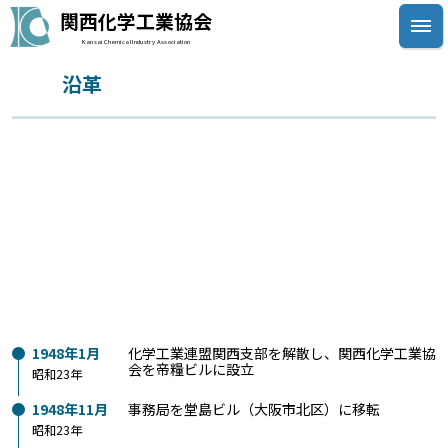
関西化学工業協会
Kansai Chemical Industry Association
沿革
関西化学工業協会について
会長挨拶
協会概要
沿革
組織
事業（行事・活動）
入会案内
1948年1月
化学工業連盟関西支部を解散し、関西化学工業協
会を帝糧ビルに設立
昭和23年
1948年11月
事務局を堂島ビル（大阪市北区）に移転
昭和23年