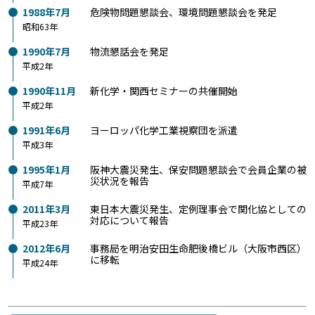
1988年7月
危険物問題懇談会、環境問題懇談会を発足
昭和63年
1990年7月
物流懇話会を発足
平成2年
1990年11月
新化学・関西セミナーの共催開始
平成2年
1991年6月
ヨーロッパ化学工業視察団を派遣
平成3年
1995年1月
阪神大震災発生、保安問題懇談会で会員企業の被
災状況を報告
平成7年
2011年3月
東日本大震災発生、定例理事会で関化協としての
対応について報告
平成23年
2012年6月
事務局を明治安田生命肥後橋ビル（大阪市西区）
に移転
平成24年