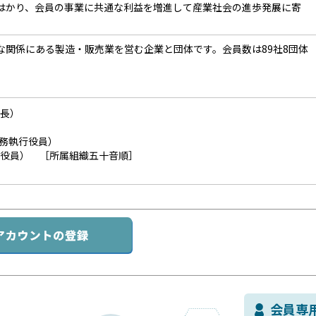
はかり、会員の事業に共通な利益を増進して産業社会の進歩発展に寄
関係にある製造・販売業を営む企業と団体です。会員数は89社8団体
社長）
務執行役員）
員） ［所属組織五十音順］
会員専