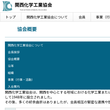
関西化学工業協会
Kansai Chemical Industry Association
トップ
関西化学工業協会に
ついて
会員
事業
（行
協会概要
関西化学工業協会について
会長挨拶
協会概要
沿革
組織
事業（行事・活動）
入会案内
関西化学工業協会は、関西を中心とする地域における化学工業また
して1948年に設立されました。
その後、多くの紆余曲折はありましたが、会員相互の緊密な連携や