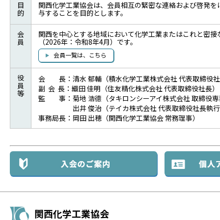
目
関西化学工業協会は、会員相互の緊密な連絡および啓発を
的
与することを目的とします。
会
関西を中心とする地域において化学工業またはこれと密接な
員
（2026年：令和8年4月）です。
会員一覧は、こちら
役
会 長：清水 郁輔（積水化学工業株式会社 代表取締役
員
副 会 長：織田 佳明（住友精化株式会社 代表取締役社長）
等
監 事：菊地 浩德（タキロンシーアイ株式会社 取締役専
出井 俊治（テイカ株式会社 代表取締役社長執行役
事務局長：岡田 出穂（関西化学工業協会 常務理事）
関西化学工業協会