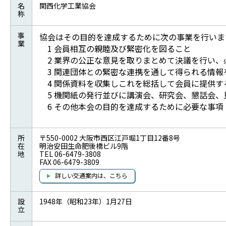
名
関西化学工業協会
称
事
協会はその目的を達成するために次の事業を行いま
業
1 会員相互の親睦及び緊密化を図ること
2 業界の公正な意見を取りまとめて決議を行い、
3 関連団体との緊密な連携を通して得られる情報
4 関係資料を収集しこれを総括して会員に提供す
5 機関紙の発行並びに講演会、研究会、懇話会、
6 その他本会の目的を達成するために必要な事項
所
〒550-0002 大阪市西区江戸堀1丁目12番8号
在
明治安田生命肥後橋ビル9階
地
TEL 06-6479-3808
FAX 06-6479-3809
詳しい交通案内は、こちら
設
1948年（昭和23年）1月27日
立