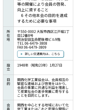
等の開催により会員の啓発、
向上に資すること
6 その他本会の目的を達成
するために必要な事項
所
〒550-0002 大阪市西区江戸堀1丁
在
目12番8号
地
明治安田生命肥後橋ビル9階
TEL 06-6479-3808
FAX 06-6479-3809
詳しい交通案内は、こちら
設
1948年（昭和23年）1月27日
立
目
関西化学工業協会は、会員相互の
的
緊密な連絡および啓発をはかり、
会員の事業に共通な利益を増進し
て産業社会の進歩発展に寄与する
ことを目的とします。
会
関西を中心とする地域において化
員
学工業またはこれと密接な関係に