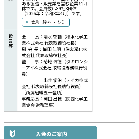
ある製造・販売業を営む企業と団
体です。会員数は89社8団体
（2026年：令和8年4月）です。
会員一覧は、こちら
役
会 長：清水 郁輔（積水化学工
員
業株式会社 代表取締役社長）
等
副 会 長：織田 佳明（住友精化株
式会社 代表取締役社長）
監 事：菊地 浩德（タキロンシ
ーアイ株式会社 取締役専務執行役
員）
出井 俊治（テイカ株式
会社 代表取締役社長執行役員）
［所属組織五十音順］
事務局長：岡田 出穂（関西化学工
業協会 常務理事）