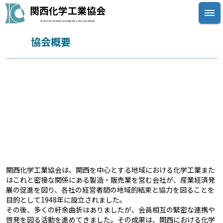
関西化学工業協会
Kansai Chemical Industry Association
協会概要
関西化学工業協会について
会長挨拶
協会概要
沿革
組織
事業（行事・活動）
入会案内
関西化学工業協会は、関西を中心とする地域における化学工業また
はこれと密接な関係にある製造・販売業を営む会社が、産業経済発
展の促進を図り、各社の経営者間の地域的結束と協力を図ることを
目的として1948年に設立されました。
その後、多くの紆余曲折はありましたが、会員相互の緊密な連携や
啓発を図る活動を進めてきました。その成果は、関西における化学