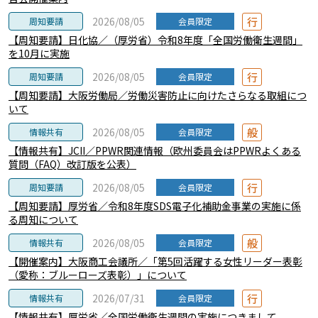
行
2026/08/05
周知要請
会員限定
【周知要請】日化協／（厚労省）令和8年度「全国労働衛生週間」
を10月に実施
行
2026/08/05
周知要請
会員限定
【周知要請】大阪労働局／労働災害防止に向けたさらなる取組につ
いて
般
2026/08/05
情報共有
会員限定
【情報共有】JCII／PPWR関連情報（欧州委員会はPPWRよくある
質問（FAQ）改訂版を公表）
行
2026/08/05
周知要請
会員限定
【周知要請】厚労省／令和8年度SDS電子化補助金事業の実施に係
る周知について
般
2026/08/05
情報共有
会員限定
【開催案内】大阪商工会議所／「第5回活躍する女性リーダー表彰
（愛称：ブルーローズ表彰）」について
行
2026/07/31
情報共有
会員限定
【情報共有】厚労省／全国労働衛生週間の実施につきまして