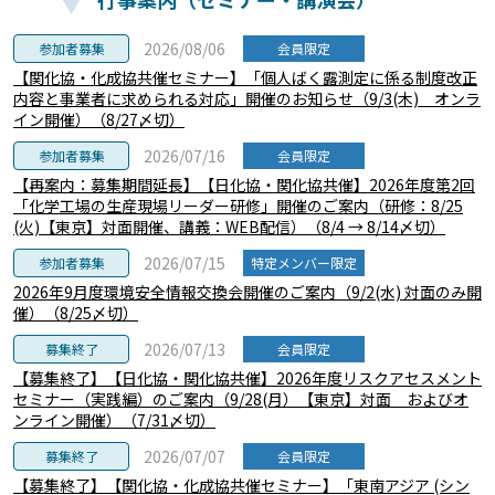
2026/08/06
参加者募集
会員限定
【関化協・化成協共催セミナー】「個人ばく露測定に係る制度改正
内容と事業者に求められる対応」開催のお知らせ（9/3(木) オンラ
イン開催）（8/27〆切）
2026/07/16
参加者募集
会員限定
【再案内：募集期間延長】【日化協・関化協共催】2026年度第2回
「化学工場の生産現場リーダー研修」開催のご案内（研修：8/25
(火)【東京】対面開催、講義：WEB配信）（8/4 → 8/14〆切）
2026/07/15
参加者募集
特定メンバー限定
2026年9月度環境安全情報交換会開催のご案内（9/2(水) 対面のみ開
催）（8/25〆切）
2026/07/13
募集終了
会員限定
【募集終了】【日化協・関化協共催】2026年度リスクアセスメント
セミナー（実践編）のご案内（9/28(月）【東京】対面 およびオ
ンライン開催）（7/31〆切）
2026/07/07
募集終了
会員限定
【募集終了】【関化協・化成協共催セミナー】「東南アジア (シン