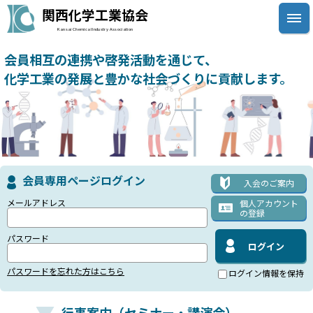
関西化学工業協会
Kansai Chemical Industry Association
会員相互の連携や啓発活動を通じて、
化学工業の発展と豊かな社会づくりに貢献します。
会員専用ページログイン
入会のご案内
メールアドレス
個人アカウント
の登録
パスワード
パスワードを忘れた方はこちら
ログイン情報を保持
行事案内（セミナー・講演会）