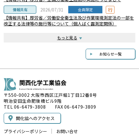
行
2026/07/31
情報共有
会員限定
【情報共有】厚労省／労働安全衛生法及び作業環境測定法の一部を
改正する法律等の施行等について（個人ばく露測定関係）
もっと見る
お知らせ一覧
関西化学工業協会
Kansai Chemical Industry Association
〒550-0002 大阪市西区江戸堀1丁目12番8号
明治安田生命肥後橋ビル9階
TEL 06-6479-3808 FAX 06-6479-3809
関化協へのアクセス
プライバシーポリシー
お問い合せ