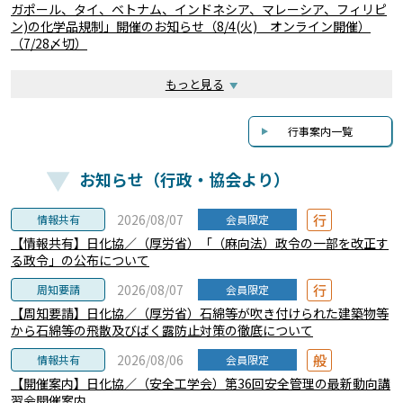
ガポール、タイ、ベトナム、インドネシア、マレーシア、フィリピ
ン)の化学品規制」開催のお知らせ（8/4(火) オンライン開催）
（7/28〆切）
もっと見る
行事案内一覧
お知らせ（行政・協会より）
行
2026/08/07
情報共有
会員限定
【情報共有】日化協／（厚労省）「（麻向法）政令の一部を改正す
る政令」の公布について
行
2026/08/07
周知要請
会員限定
【周知要請】日化協／（厚労省）石綿等が吹き付けられた建築物等
から石綿等の飛散及びばく露防止対策の徹底について
般
2026/08/06
情報共有
会員限定
【開催案内】日化協／（安全工学会）第36回安全管理の最新動向講
習会開催案内